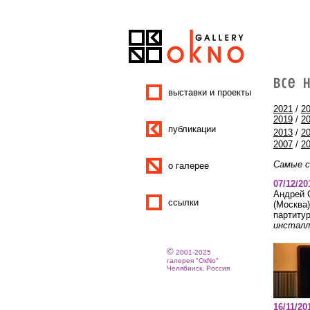
выставки и проекты
2021
/
2
2019
/
2
публикации
2013
/
2
2007
/
2
Самые с
о галерее
07/12/20
Андрей 
ссылки
(Москва
партиту
инсталл
©
2001-2025
галерея "ОкNо"
Челябинск, Россия
16
/11/20