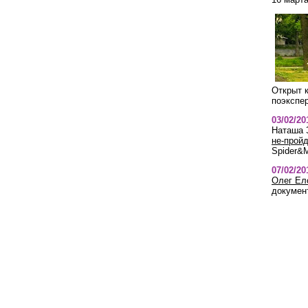
Открыт 
поэкспе
03/02/2
Наташа 
не-прой
Spider&
07/02/20
Олег Ел
документ