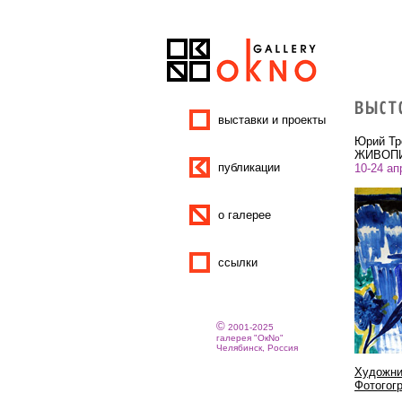
выставки и проекты
Юрий Т
ЖИВОП
публикации
10-24 ап
о галерее
ссылки
©
2001-2025
галерея "ОкNо"
Челябинск, Россия
Художни
Фотогог