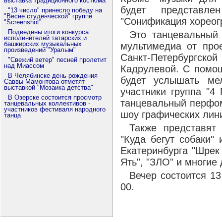
выставка традиционного костюма
будет представле
"13 число" принесло победу на
"Весне студенческой" группе
"Сонификация хореог
"Screenshot"
Подведены итоги конкурса
Это танцевальный
исполинителей татарских и
башкирских музыкальных
мультимедиа от прое
произведений "Уралым"
Санкт-Петербург
"Свежий ветер" песней пролетит
над Миассом
Кадрулевой. С помо
В Челябинске день рождения
будет услышать ме
Саввы Мамонтова отметят
выставкой "Мозаика детства"
участники группа "4
В Озерске состоится просмотр
танцевальный перфом
танцевальных коллективов -
участников фестиваля народного
шоу графических линий
танца
Также представят
"Куда бегут собаки"
Екатеринбурга "Шрек X
Ять", "ЗЛО" и многие 
Вечер состоится 13
00.