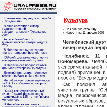
Креативное рандеву в арт-клубе
Культура
«Резиденция»
В Аше состоялся смотр
художественной
« На главную страницу
самодеятельности "Уральские
« Новости за 11 апреля 2006
зори"
Актеры Челябинского
Челябинский дуэт 
драматического театра уедут в
Уфу
вечер медиа перф
В Челябинске будет издана
книга о традиционном костюме
Челябинск, 11 
Юбилей Шостаковича отметят
концертом камерной музыки
Пономарева.
Челяби
В Челябинске продолжаются
экспериментальной 
Дни Магнитогорской культуры
подвал) приглашен в 
Детский фестиваль «Аэробик-
джем» пройдет в Челябинске
проекте "Вечер меди
Челябинское платье вернулось
из ОАЭ и собирается покорить
Как пояснил аге
Европу
участник группы "Ce
"Книга как художественный
объект" будет презентована
медиа перфомансо
челябинцам к 125-летию Гийома
Апполинера
визуальных образов,
В Челябинске откроется
Кроме "музыки для м