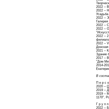
Творческ
2022 -- 
2022 -- 
Усадьба
2022 -- 
Галерея
2022 -- 
2022 --
"Искусс
2022 -- 
филиала
2022 -- 
Донская
2021 --
Здание 
2017 --
"Дом Ме
2014-201
Екатери
В соста
П е р с о
2020 --
О
2019 -- 
2019 -- 
1170", Р
Г р у п п
2022 --