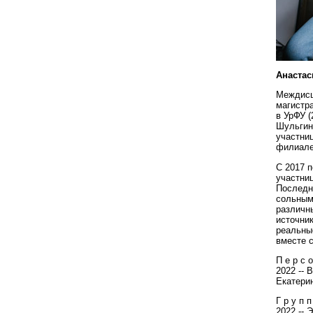
Анастас
Междисц
магистра
в УрФУ (
Шульгина
участни
филиале
С 2017 п
участни
Последн
сольным
различн
источник
реальны
вместе 
П е р с о
2022 -- 
Екатери
Г р у п п
2022 -- 