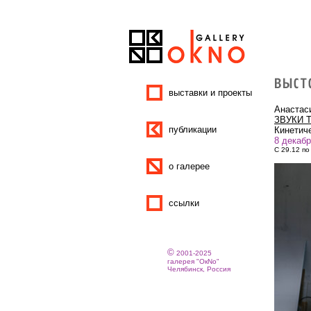
выставки и проекты
Анастас
ЗВУКИ 
публикации
Кинетич
8 декабр
С 29.12 по
о галерее
ссылки
©
2001-2025
галерея "ОкNо"
Челябинск, Россия