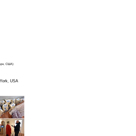
рк, США)
 York, USA