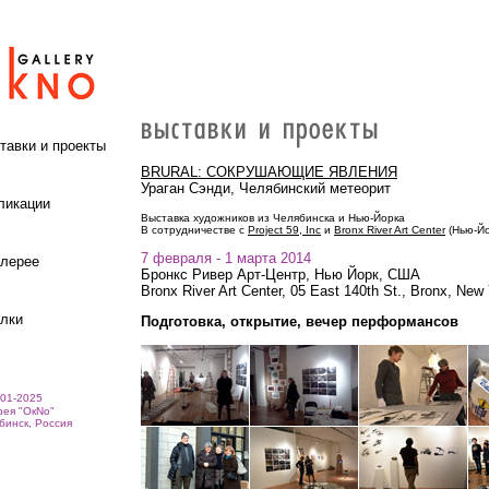
тавки и проекты
BRURAL: СОКРУШАЮЩИЕ ЯВЛЕНИЯ
Ураган Сэнди, Челябинский метеорит
ликации
Выставка художников из Челябинска и Нью-Йорка
В сотрудничестве с
Project 59, Inc
и
Bronx River Art Center
(Нью-Йо
7 февраля - 1 марта 2014
алерее
Бронкс Ривер Арт-Центр, Нью Йорк, США
Bronx River Art Center, 05 East 140th St., Bronx, New
лки
Подготовка, открытие, вечер перформансов
01-2025
ея "ОкNо"
инск, Россия