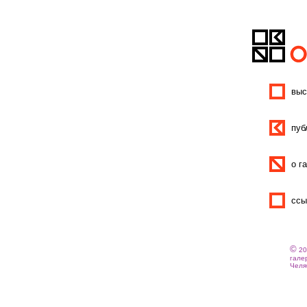
выс
пуб
о г
ссы
©
20
галер
Челяб