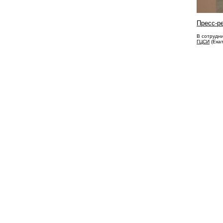
Пресс-р
В сотрудн
ГЦСИ
(Ека