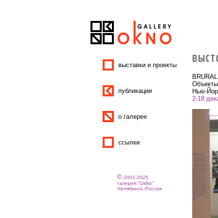
выставки и проекты
BRURAL:
Объекты
публикации
Нью-Йор
2-18 дек
о галерее
ссылки
©
2001-2025
галерея "ОкNо"
Челябинск, Россия